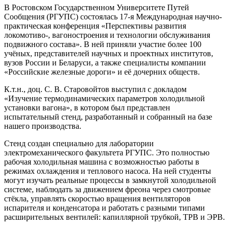
В Ростовском Государственном Университете Путей
Сообщения (РГУПС) состоялась 17-я Международная научно-
практическая конференция «Перспективы развития
локомотиво-, вагоностроения и технологии обслуживания
подвижного состава». В ней приняли участие более 100
учёных, представителей научных и проектных институтов,
вузов России и Беларуси, а также специалисты компании
«Российские железные дороги» и её дочерних обществ.
К.т.н., доц. С. В. Старовойтов выступил с докладом
«Изучение термодинамических параметров холодильной
установки вагона», в котором был представлен
испытательный стенд, разработанный и собранный на базе
нашего производства.
Стенд создан специально для лаборатории
электромеханического факультета РГУПС. Это полностью
рабочая холодильная машина с возможностью работы в
режимах охлаждения и теплового насоса. На ней студенты
могут изучать реальные процессы в замкнутой холодильной
системе, наблюдать за движением фреона через смотровые
стёкла, управлять скоростью вращения вентиляторов
испарителя и конденсатора и работать с разными типами
расширительных вентилей: капиллярной трубкой, ТРВ и ЭРВ.