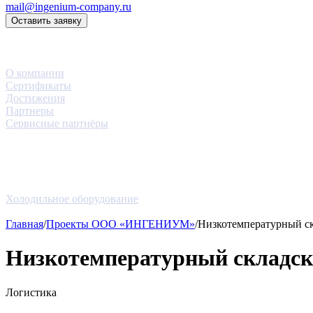
mail@ingenium-company.ru
Оставить заявку
Компания
О компании
Сертификаты
Достижения
Партнеры
Сервисные партнёры
Услуги
Проекты
Новости
Блог
Оборудование
Холодильное оборудование
Контакты
Главная
/
Проекты ООО «ИНГЕНИУМ»
/
Низкотемпературный с
Низкотемпературный складс
Логистика