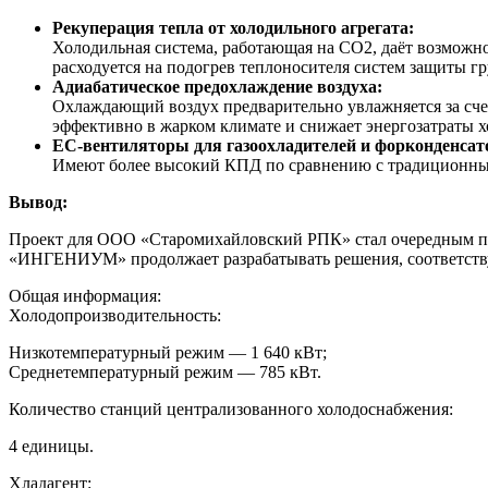
Рекуперация тепла от холодильного агрегата:
Холодильная система, работающая на СО2, даёт возможно
расходуется на подогрев теплоносителя систем защиты гр
Адиабатическое предохлаждение воздуха:
Охлаждающий воздух предварительно увлажняется за счет
эффективно в жарком климате и снижает энергозатраты 
EC-вентиляторы для газоохладителей и форконденсат
Имеют более высокий КПД по сравнению с традиционным
Вывод:
Проект для ООО «Старомихайловский РПК» стал очередным при
«ИНГЕНИУМ» продолжает разрабатывать решения, соответств
Общая информация:
Холодопроизводительность:
Низкотемпературный режим — 1 640 кВт;
Среднетемпературный режим — 785 кВт.
Количество станций централизованного холодоснабжения:
4 единицы.
Хладагент: